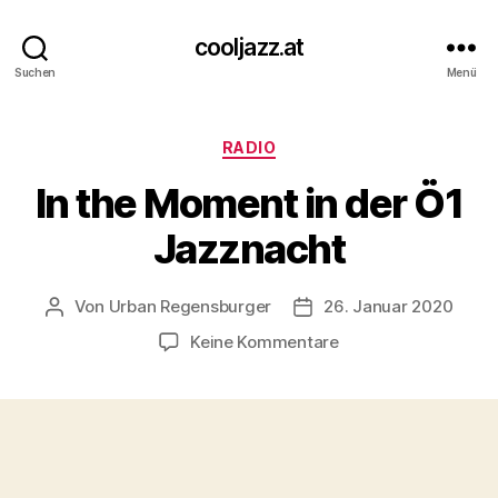
cooljazz.at
Suchen
Menü
Kategorien
RADIO
In the Moment in der Ö1
Jazznacht
Von
Urban Regensburger
26. Januar 2020
Beitragsautor
Beitragsdatum
zu
Keine Kommentare
In
the
Moment
in
der
Ö1